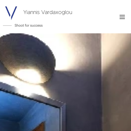
Yiannis Vardaxoglou
Shoot for success