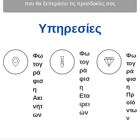
που θα ξεπεράσει τις προσδοκίες σας
Υπηρεσίες
Φω
Φω
Φω
τογ
τογ
τογ
ρά
ρά
ρά
φισ
φισ
φισ
η
η
η
Πρ
Ετα
Ακι
οϊό
ιρει
νήτ
ντω
ών
ων
ν