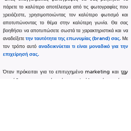
πάρετε το καλύτερο αποτέλεσμα από τις φωτογραφίες που
χρειάζεστε, χρησιμοποιώντας τον καλύτερο φωτισμό και
αποτυπώνοντας το θέμα στην καλύτερη γωνία. Θα σας
βοηθήσει να
αποτυπώσετε σωστά
τα χαρακτηριστικά και να
αναδείξετε
την ταυτότητα της επωνυμίας (brand) σας.
Με
τον τρόπο αυτό
αναδεικνύεται τι είναι μοναδικό για την
επιχείρησή σας.
Όταν πρόκειται για το επιτυχημένο marketing και την
προώθηση της επιχείρησής σας (πώληση ή ενοικίαση
επαγγελματικών ή τουριστικών ακινήτων, προώθηση
προϊότων κλπ), η επαγγελματική φωτογράφιση είναι
ΑΠΑΡΑΙΤΗΤΗ ανεξάρτητα από τον κλάδο στον οποίο
εργάζεστε.
Είμαι επαγγελματίας φωτογράφος για περισσότερα