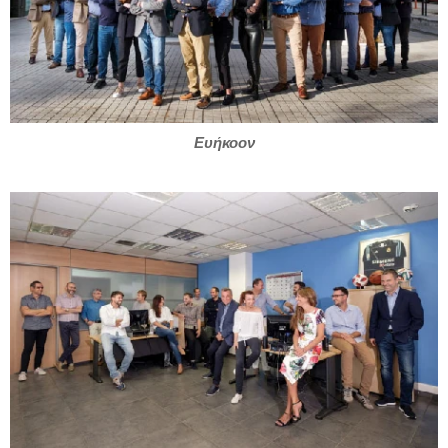
Ευήκοον