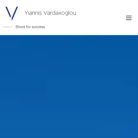
Yiannis Vardaxoglou
Shoot for success