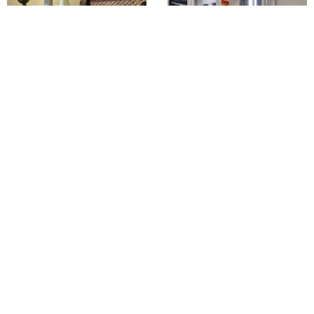
Φωτογράφιση
Φωτογράφιση
Διαμερίσματος για
Διαμερίσματος για
Βραχυχρόνια
Βραχυχρόνια
Μίσθωση,AirBnb
Μίσθωση,AirBnb
© 2022 Yannis Vardaxoglou Commercial Photography
Πολιτική απορρήτου
Πολιτική cookie
Γλώσσες
English
Ελληνικά
Επιλογές απορρήτου