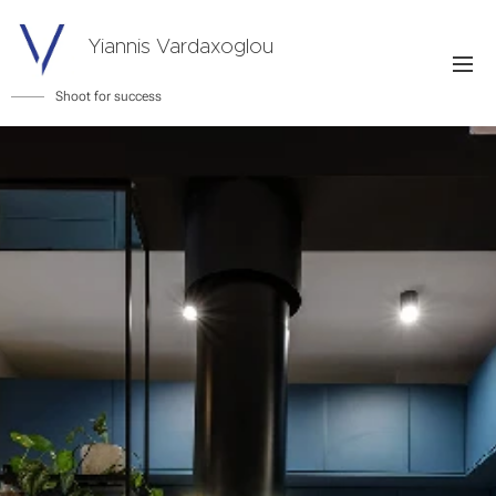
Yiannis Vardaxoglou
Shoot for success