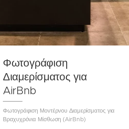
Φωτογράφιση
Διαμερίσματος για
AirBnb
Φωτογράφιση Μοντέρνου Διαμερίσματος για
Βραχυχρόνια Μίσθωση (AirBnb)