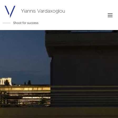
Yiannis Vardaxoglou
Shoot for success