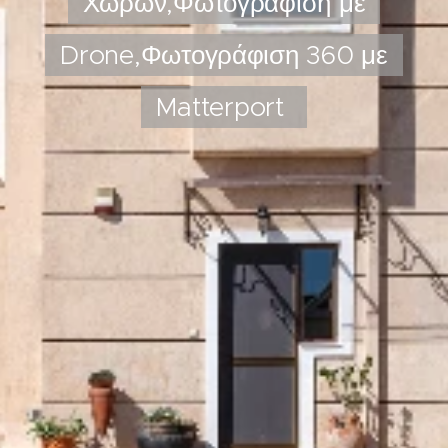
Χώρων,Φωτογράφιση με
Drone,Φωτογράφιση 360 με
Matterport